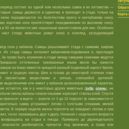
Летуч
 период состоит из одной или нескольких самок и их потомства —
Обрат
 Старые самцы держатся в одиночку и приходят в стадо только на
Карта 
легко передвигаются по болотистому грунту и неглубокому снегу,
ако короткие ноги препятствуют передвижению по высокому снегу.
а в 50 см является уже серьезным препятствием для них. Особенно
 наст (тогда животные режут ноги) и гололед, затрудняющий
.
иод гона у кабанов. Самцы разыскивают стада с самками, широко
. Из стада самцы изгоняют кабанчиков-подсвинков и, преследуя
гу. За право быть хозяином в стаде между самцами-секачами ведутся
Прекрасно отточенные трехгранные клыки могли бы нанести
 самцов на боках имеется хрящеоб-разный подкожный нарост-броня,
вот и грудную клетку. Шея и голова до некоторой степени тоже
й смолистыми веществами и грязью, слипшейся щетиной.
и выделениями ели имеет у кабанов целенаправленный характер,
ия остается, как и у некоторых других животных (
зубр
,
олень
), не
добычи смолы кабаны-секачи клыками изрезают стволы елей. Спустя
ки приносят в марте — апреле от 3 до 10 поросят (в зависимости от
варительно самка устраивает логово с толстыми стенками, мягкой
 веток. В первую неделю жизни поросята не покидают логова и при
жат, тесно прижавшись друг к другу. Начиная с недельного возраста
 возвращаясь на отдых в гнездо. Примерно до двухнедельного
 опасности разбегаются, прячутся под валежник, в траву или