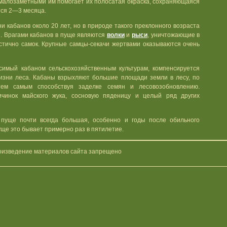
 малозаметными им помогает их полосатая окраска, сохраняющаяся
тся 2—3 месяца.
 кабанов около 20 лет, но в природе такого преклонного возраста
. Врагами кабанов в пуще являются
волки
и
рыси
, уничтожающие в
стично самок. Крупные самцы-секачи жертвами оказываются очень
симый кабаном сельскохозяйственным культурам, компенсируется
изни леса. Кабаны взрыхляют большие площади земли в лесу, по
ем самым способствуя заделке семян и лесовозобновлению.
чинок майского жука, сосновую пяденицу и целый ряд других
 пуще почти всегда большая, особенно и годы после обильного
ще это бывает примерно раз в пятилетие.
оизведение материалов сайта запрещено