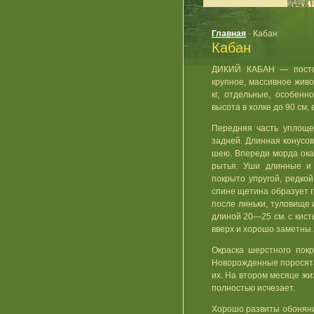
Главная
· Кабан
Кабан
ДИКИЙ КАБАН — постоя
крупное, массивное живот
кг, отдельные, особенн
высота в холке до 90 см, 
Передняя часть уплоще
задней. Длинная конусов
шею. Впереди морда ок
рытья. Уши длинные и 
покрыто упругой, редко
спине щетина образует г
после линьки, туловище 
длиной 20—25 см. с кист
вверх и хорошо заметны. 
Окраска шерстного пок
Новорожденные поросята
их. На втором месяце жи
полностью исчезает.
Хорошо развиты обоняние