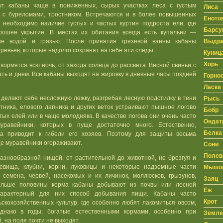
ут кабаны чаще в пониженных, сырых участках леса с густым
Лиса
, с буреломами, тростником. Встречаются и в более повышенных
Еното
а необходимо наличие густых и частых куртин подроста ели, где
Барсу
рошее укрытие. В местах их обитания всегда есть купальни —
Выдр
ные водой и грязью. После принятия грязевой ванны кабаны
ревьев, которые надолго сохранят на себе яти следы.
Куниц
Хорь
кормятся всю ночь, от захода солнца до рассвета. Весной свиньи с
ть и днем. Все кабаны выходят на жировку в дневные часы поздней
Горно
Ласка
 делают себе несложную лежку, разгребая лесную подстилку в тени
Рысь
стника, елового лапника и других веток устраивают пышное логово
Бобр
тых елей или в чаще молодняка. В качестве логова они очень часто
Ондат
уравейники, которых в пуще достаточно много. Естественно,
Белка
а приводит к гибели его хозяев. Поэтому для защиты весьма
е муравейники огораживают.
Сони
Полев
азнообразной нищей, от растительной до животной, не брезгуя и
евища, клубни, корни, луковицы и некоторые надземные части
Мышо
, семена, червей, насекомых и их личинок, моллюсков, грызунов,
Заяц
Больше половины корма кабаны добывают из почвы или лесной
Еж
арактерный для них способ добывания пищи. Кабаны часто
Крот
скохозяйственных культур, где особенно любят лакомиться овсом,
днако в годы, богатые естественными кормами, особенно при
Земле
 на поля почти не выходят.