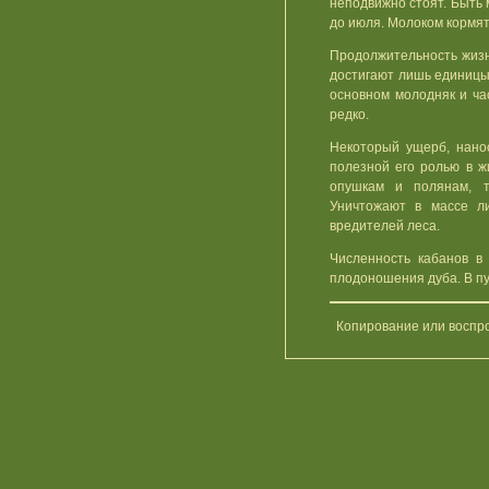
неподвижно стоят. Быть
до июля. Молоком кормя
Продолжительность жизни
достигают лишь единицы
основном молодняк и ча
редко.
Некоторый ущерб, нано
полезной его ролью в ж
опушкам и полянам, т
Уничтожают в массе ли
вредителей леса.
Численность кабанов в
плодоношения дуба. В пу
Копирование или воспр