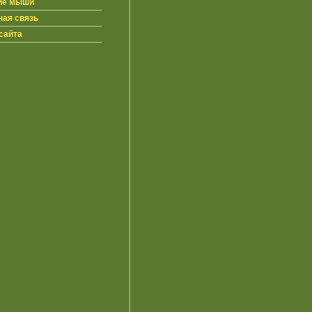
ие мыши
ная связь
сайта