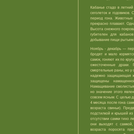
Кабанье стадо в летний
сеголеток и годовиков.
период гона. Животные 
прекрасно плавают. Одн
Высота снежного покров
губителен для кабанов
добывание пищи рытьем
Ноябрь - декабрь — пер
бродят и мало кормятся
самок, гоняют их по кру
ожесточенные драки. 
смертельные раны, но у
надежно защищающая жи
защищены намащенно
Намащивание смолистым
но значение этого явлен
совсем ясным. С целью 
4 месяца после гона сам
возраста свиньи). Пред
подстилкой и крышей из
отсутствии самки тихо ле
они выходят с самкой,
возраста поросята при