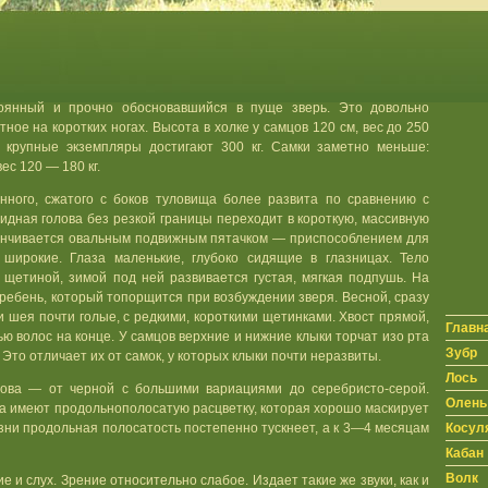
нный и прочно обосновавшийся в пуще зверь. Это довольно
ное на коротких ногах. Высота в холке у самцов 120 см, вес до 250
о крупные экземпляры достигают 300 кг. Самки заметно меньше:
вес 120 — 180 кг.
нного, сжатого с боков туловища более развита по сравнению с
идная голова без резкой границы переходит в короткую, массивную
анчивается овальным подвижным пятачком — приспособлением для
широкие. Глаза маленькие, глубоко сидящие в глазницах. Тело
й щетиной, зимой под ней развивается густая, мягкая подпушь. На
ребень, который топорщится при возбуждении зверя. Весной, сразу
и шея почти голые, с редкими, короткими щетинками. Хвост прямой,
Главн
ью волос на конце. У самцов верхние и нижние клыки торчат изо рта
Зубр
Это отличает их от самок, у которых клыки почти неразвиты.
Лось
рова — от черной с большими вариациями до серебристо-серой.
Олень
 имеют продольнополосатую расцветку, которая хорошо маскирует
Косул
зни продольная полосатость постепенно тускнеет, а к 3—4 месяцам
Кабан
Волк
 и слух. Зрение относительно слабое. Издает такие же звуки, как и