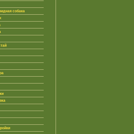
видная собака
к
а
а
стай
ра
ки
вка
ройки