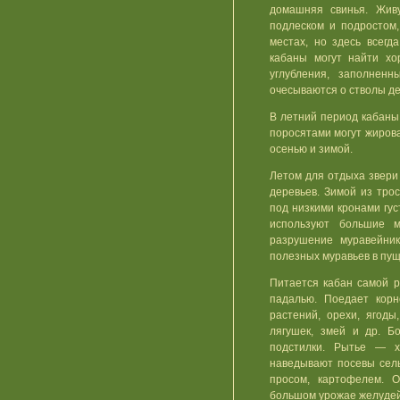
домашняя свинья. Жив
подлеском и подростом
местах, но здесь всегд
кабаны могут найти хо
углубления, заполнен
очесываются о стволы де
В летний период кабаны 
поросятами могут жирова
осенью и зимой.
Летом для отдыха звери
деревьев. Зимой из тро
под низкими кронами гус
используют большие м
разрушение муравейник
полезных муравьев в пущ
Питается кабан самой р
падалью. Поедает корн
растений, орехи, ягоды
лягушек, змей и др. 
подстилки. Рытье — х
наведывают посевы сель
просом, картофелем. О
большом урожае желудей,