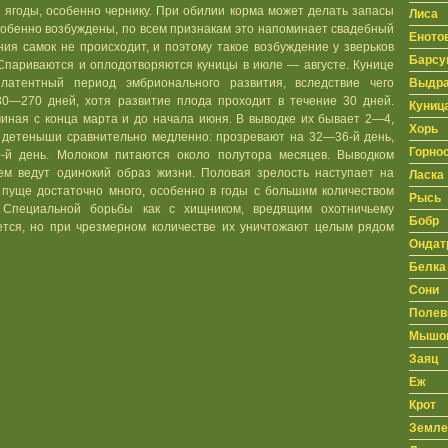
и ягоды, особенно чернику. При обилии корма может делать запасы
Лиса
собенно возбуждены, по всем признакам это напоминает свадебный
Еното
ния самок не происходит, и поэтому такое возбуждение у зверьков
Барсу
Спариваются и оплодотворяются куницы в июле — августе. Кунице
Выдр
латентный период эмбрионального развития, вследствие чего
30—270 дней, хотя развитие плода проходит в течение 30 дней.
Куниц
ная с конца марта и до начала июня. В выводке их бывает 2—4,
Хорь
 детеныши сравнительно медленно: прозревают на 32—36-й день,
Горно
-й день. Молоком питаются около полутора месяцев. Выводком
ем ведут одинокий образ жизни. Половая зрелость наступает на
Ласка
 пуще достаточно много, особенно в годы с большим количеством
Рысь
 Специальной борьбы как с хищником, вредящим охотничьему
Бобр
дется, но при чрезмерном количестве их уничтожают целым рядом
Ондат
Белка
Сони
Полев
Мышо
Заяц
Еж
Крот
Земле