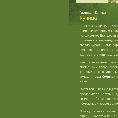
Главная
· Куница
Куница
ЛЕСНАЯ КУНИЦА — зверек
длинным пушистым хвост
по широкие. Вес достиг
окрашена в темно-бурый
светло-бурая, иногда в
является наличие на г
желтоватого или ярко-ор
Куница — типично лесно
смешанных лесов. Мес
корнями старых деревь
только иногда
беличьи
г
жизни.
Охотятся преимущест
предпочитая бегать и 
времени. Прекрасно ла
неутомимый зверек за но
Основу питания составл
ящериц, насекомых, не 