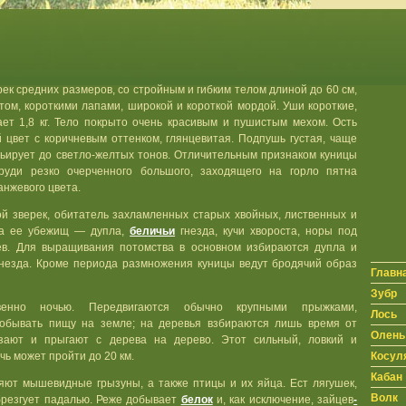
 средних размеров, со стройным и гибким телом длиной до 60 см,
ом, короткими лапами, широкой и короткой мордой. Уши короткие,
ает 1,8 кг. Тело покрыто очень красивым и пушистым мехом. Ость
 цвет с коричневым оттенком, глянцевитая. Подпушь густая, чаще
арьирует до светло-желтых тонов. Отличительным признаком куницы
руди резко очерченного большого, заходящего на горло пятна
анжевого цвета.
й зверек, обитатель захламленных старых хвойных, лиственных и
та ее убежищ — дупла,
беличьи
гнезда, кучи хвороста, норы под
ев. Для выращивания потомства в основном избираются дупла и
незда. Кроме периода размножения куницы ведут бродячий образ
Главн
Зубр
венно ночью. Передвигаются обычно крупными прыжками,
Лось
добывать пищу на земле; на деревья взбираются лишь время от
Олень
зают и прыгают с дерева на дерево. Этот сильный, ловкий и
Косул
чь может пройти до 20 км.
Кабан
яют мышевидные грызуны, а также птицы и их яйца. Ест лягушек,
Волк
брезгует падалью. Реже добывает
белок
и, как исключение, зайцев
-