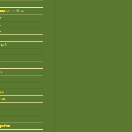
видная собака
к
а
а
стай
ра
ки
вка
ройки