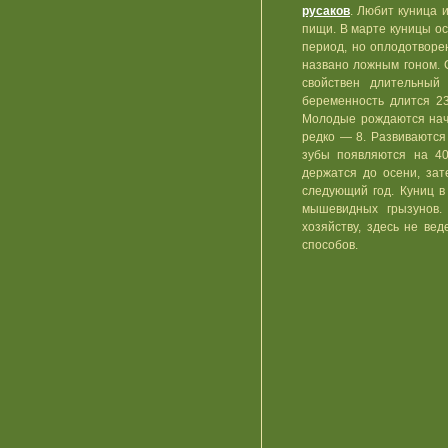
русаков
. Любит куница 
пищи. В марте куницы о
период, но оплодотворе
названо ложным гоном. 
свойствен длительный 
беременность длится 2
Молодые рождаются начи
редко — 8. Развиваются
зубы появляются на 40
держатся до осени, зат
следующий год. Куниц в
мышевидных грызунов.
хозяйству, здесь не ве
способов.